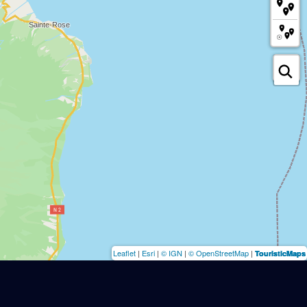
Leaflet
|
Esri
|
© IGN
|
© OpenStreetMap
|
TouristicMaps