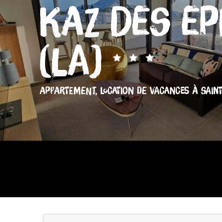
Kaz des Ep
(La)
APPARTEMENT,
LOCATION DE VACANCES
À SAINT