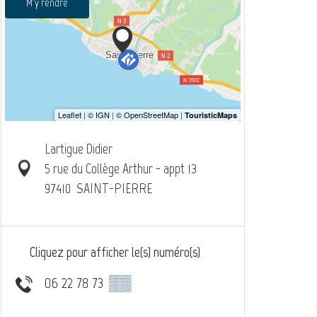
M'y rendre
Lartigue Didier
5 rue du Collège Arthur - appt 13
97410
SAINT-PIERRE
Cliquez pour afficher le(s) numéro(s)
06 22 78 73
▒▒