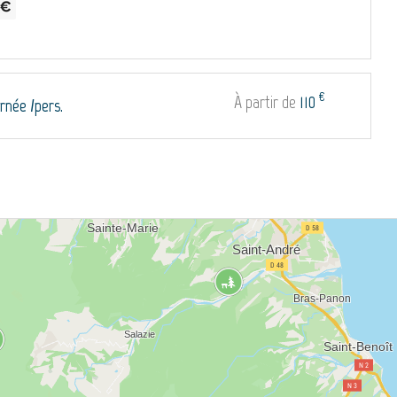
€
À partir de
110
rnée /pers.