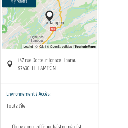
M'y rendre
147 rue Docteur Ignace Hoarau
97430
LE TAMPON
Environnement / Accès :
Toute l'île
Cliquez pour afficher le(s) numéro(s)