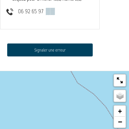
06 92 65 97
▒▒
Signaler une erreur
+
−