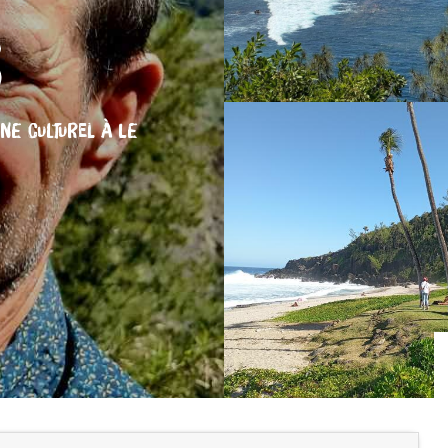
s
INE CULTUREL
À LE