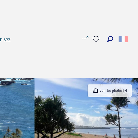
--°
nisez
Recherche
Voir les favoris
Voir les photos (7)