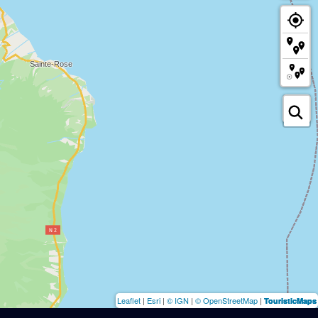
Leaflet
|
Esri
|
© IGN
|
© OpenStreetMap
|
TouristicMaps