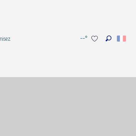
--°
nisez
Recherche
Voir les favoris