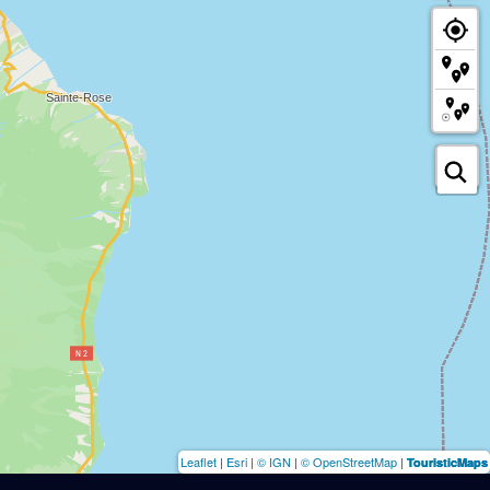
Leaflet
|
Esri
|
© IGN
|
© OpenStreetMap
|
TouristicMaps