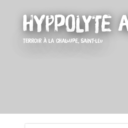
Hyppolyte 
TERROIR
À LA CHALOUPE, SAINT-LEU