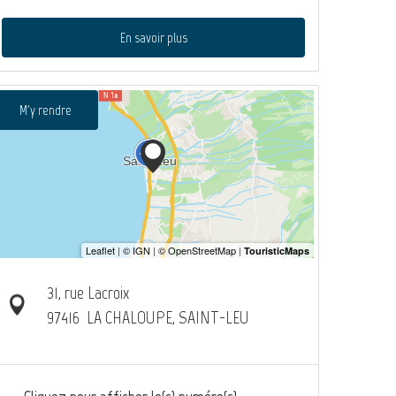
En savoir plus
M'y rendre
31, rue Lacroix
97416
LA CHALOUPE, SAINT-LEU