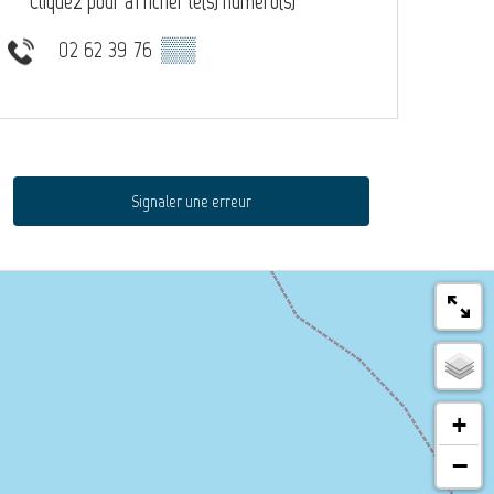
Cliquez pour afficher le(s) numéro(s)
02 62 39 76
▒▒
Signaler une erreur
+
−