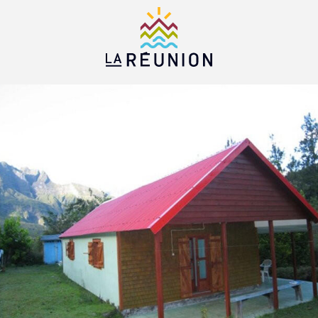
Aller
au
contenu
principal