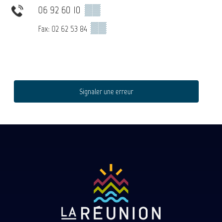
06 92 60 10
▒▒
▒▒
Fax: 02 62 53 84
Signaler une erreur