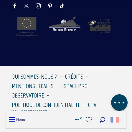
Description
Prestations
Tarifs
QUI SOMMES-NOUS ?
CRÉDITS
Contacter par
MENTIONS LÉGALES
ESPACE PRO
email
OBSERVATOIRE
Avis
POLITIQUE DE CONFIDENTIALITÉ
CPV
CONSENTEMENT
--°
Menu
Recherche
Voir les favoris