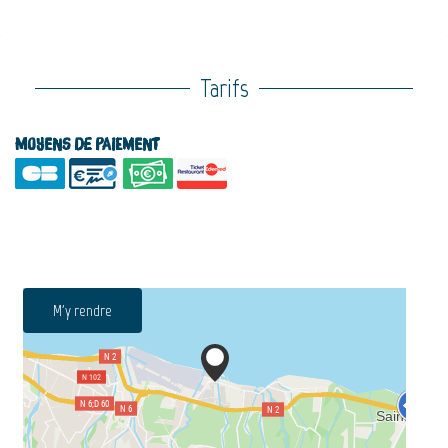
Tarifs
Moyens de paiement
M'y rendre