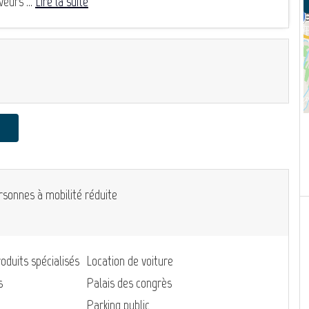
eurs ...
Lire la suite
rsonnes à mobilité réduite
oduits spécialisés
Location de voiture
s
Palais des congrès
Parking public