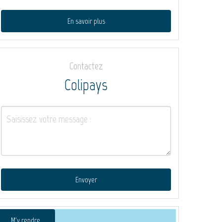
En savoir plus
Contactez
Colipays
Envoyer
M'y rendre