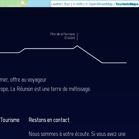
Leaflet
|
Esri
|
© IGN
|
© OpenStreetMap
|
TouristicMaps
-mer, offre au voyageur
Europe, La Réunion est une terre de métissage.
n Tourisme
Restons en contact
Nous sommes à votre écoute. Si vous avez une