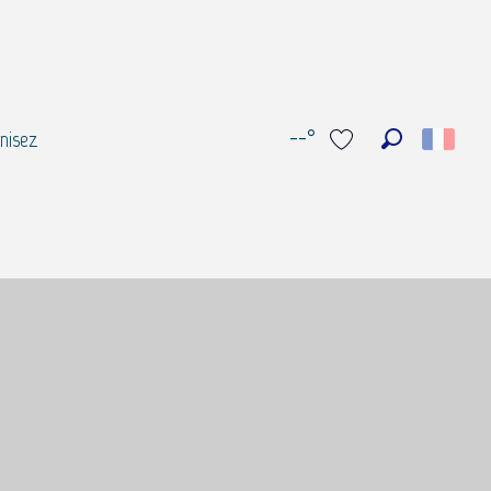
--°
nisez
Recherche
Voir les favoris