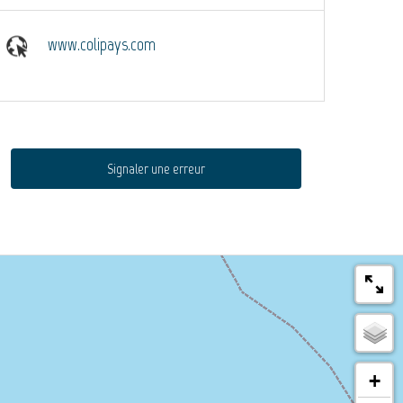
www.colipays.com
Signaler une erreur
+