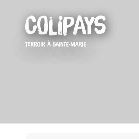
Colipays
TERROIR
À SAINTE-MARIE