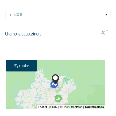
€
40
Chambre double/nuit
M'y rendre