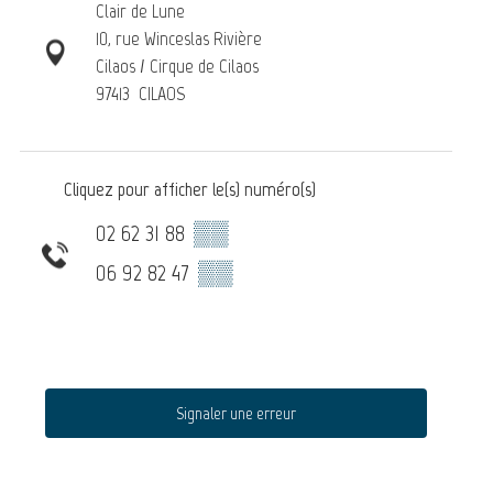
Clair de Lune
10, rue Winceslas Rivière
Cilaos / Cirque de Cilaos
97413
CILAOS
Cliquez pour afficher le(s) numéro(s)
02 62 31 88
▒▒
06 92 82 47
▒▒
Signaler une erreur