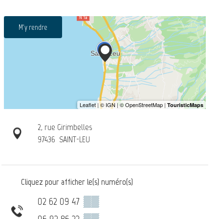
M'y rendre
2, rue Girimbelles
97436
SAINT-LEU
Cliquez pour afficher le(s) numéro(s)
02 62 09 47
▒▒
06 92 86 22
▒▒