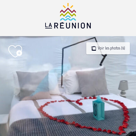
Aller
au
contenu
principal
Voir les photos (6)