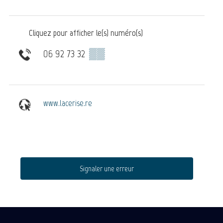
Cliquez pour afficher le(s) numéro(s)
06 92 73 32
▒▒
www.lacerise.re
Signaler une erreur