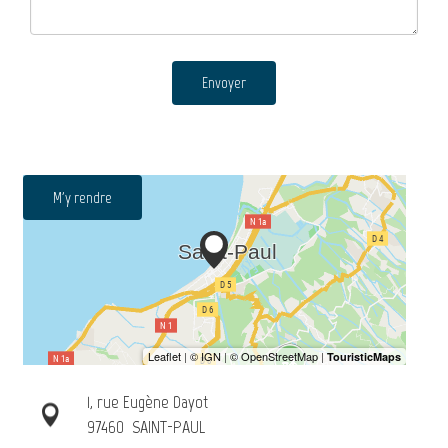
Envoyer
M'y rendre
1, rue Eugène Dayot
97460
SAINT-PAUL