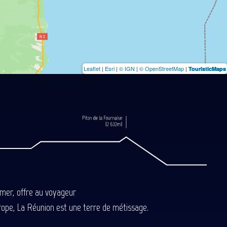
Leaflet
|
Esri
|
© IGN
|
© OpenStreetMap
|
TouristicMaps
-mer, offre au voyageur
Europe, La Réunion est une terre de métissage.