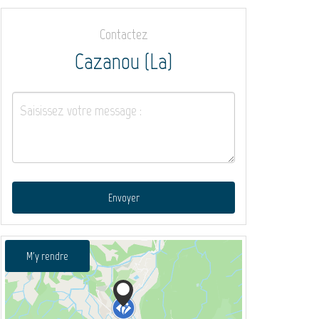
Contactez
Cazanou (La)
Envoyer
M'y rendre