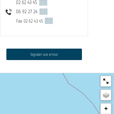
02 62 43 45
▒▒
06 92 27 24
▒▒
▒▒
Fax: 02 62 43 45
Signaler une erreur
+