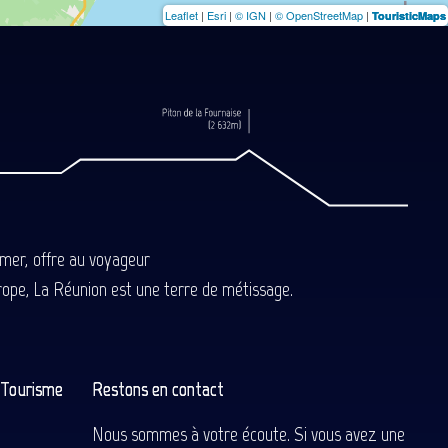
Leaflet
|
Esri
|
© IGN
|
© OpenStreetMap
|
TouristicMaps
-mer, offre au voyageur
Europe, La Réunion est une terre de métissage.
n Tourisme
Restons en contact
Nous sommes à votre écoute. Si vous avez une