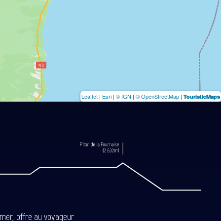
Leaflet
|
Esri
|
© IGN
|
© OpenStreetMap
|
TouristicMaps
-mer, offre au voyageur