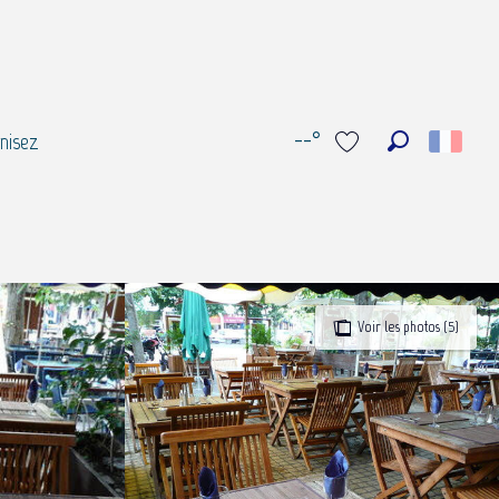
--°
nisez
Recherche
Voir les favoris
Voir les photos (5)