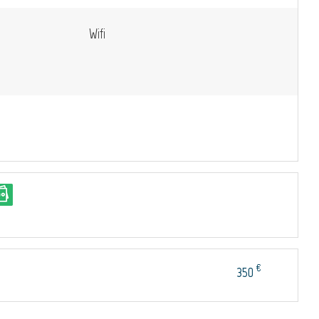
Wifi
€
350