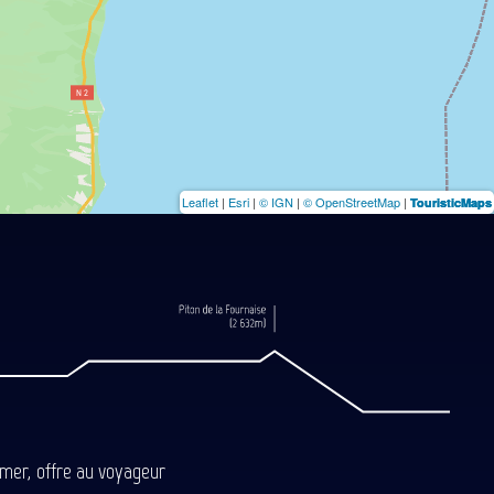
Leaflet
|
Esri
|
© IGN
|
© OpenStreetMap
|
TouristicMaps
-mer, offre au voyageur