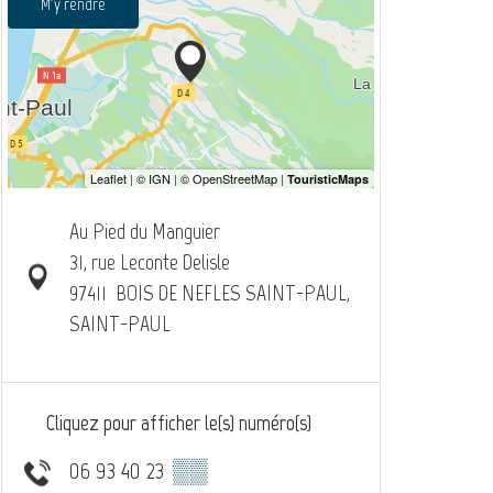
M'y rendre
Au Pied du Manguier
31, rue Leconte Delisle
97411
BOIS DE NEFLES SAINT-PAUL,
SAINT-PAUL
Cliquez pour afficher le(s) numéro(s)
06 93 40 23
▒▒