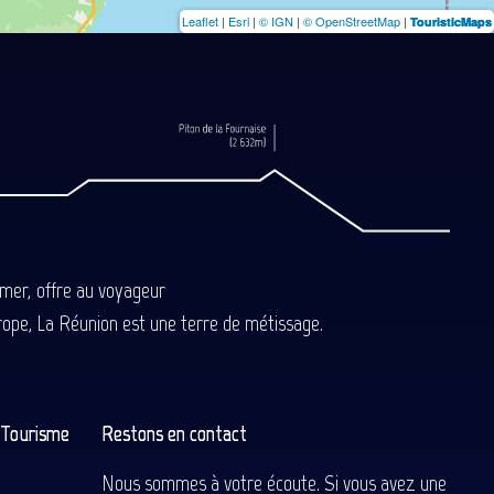
Leaflet
|
Esri
|
© IGN
|
© OpenStreetMap
|
TouristicMaps
-mer, offre au voyageur
Europe, La Réunion est une terre de métissage.
n Tourisme
Restons en contact
Nous sommes à votre écoute. Si vous avez une