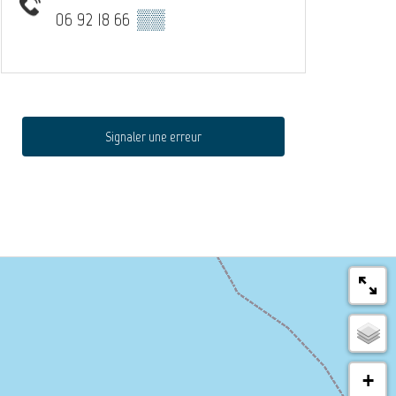
06 92 18 66
▒▒
Signaler une erreur
+