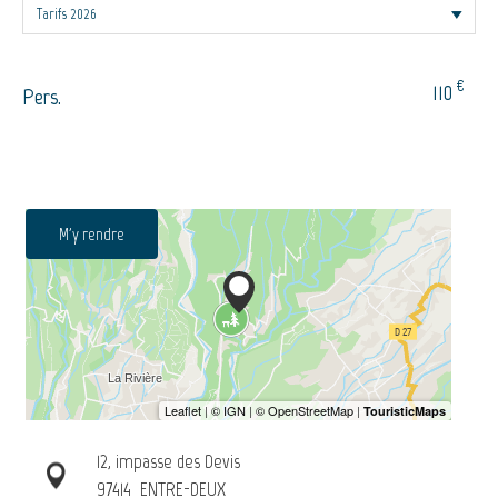
€
110
Pers.
M'y rendre
12, impasse des Devis
97414
ENTRE-DEUX