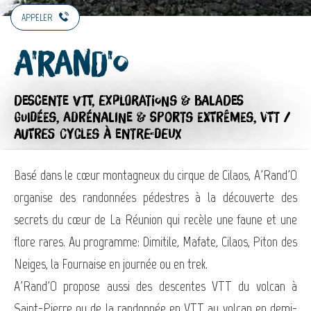
APPELER
A'RaNd'O
DESCENTE VTT,
EXPLORATIONS & BALADES
GUIDÉES,
ADRÉNALINE & SPORTS EXTRÊMES,
VTT /
AUTRES CYCLES
À ENTRE-DEUX
Basé dans le cœur montagneux du cirque de Cilaos, A'Rand'O
organise des randonnées pédestres à la découverte des
secrets du cœur de La Réunion qui recèle une faune et une
flore rares. Au programme: Dimitile, Mafate, Cilaos, Piton des
Neiges, la Fournaise en journée ou en trek.
A'Rand'O propose aussi des descentes VTT du volcan à
Saint-Pierre ou de la randonnée en VTT au volcan en demi-