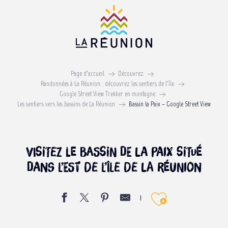
Aller
au
contenu
principal
Bassin la Paix
Page d’accueil
Découvrez
GOOGLE STREET VIEW TREKKER
Randonnées à La Réunion : découvrez les sentiers de l’île
Google Street View Trekker en montagne
Les sentiers vers les bassins de La Réunion
Bassin la Paix – Google Street View
Visitez le Bassin de la Paix situé
dans l’Est de l’Île de La Réunion
Ajouter 