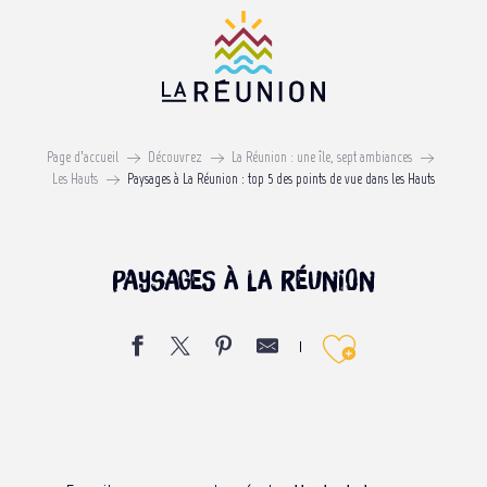
Aller
au
contenu
principal
Top 5 des points de vue dans
les Hauts
Page d’accueil
Découvrez
La Réunion : une île, sept ambiances
Les Hauts
Paysages à La Réunion : top 5 des points de vue dans les Hauts
Paysages à La Réunion
Ajouter 