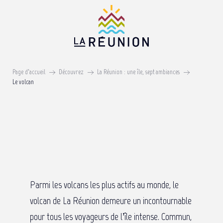
Aller
au
contenu
principal
Le volcan
Page d’accueil
Découvrez
La Réunion : une île, sept ambiances
Le volcan
Parmi les volcans les plus actifs au monde, le
volcan de La Réunion demeure un incontournable
pour tous les voyageurs de l’île intense. Commun,