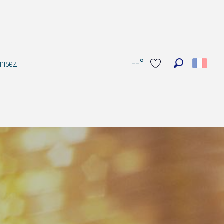
--°
nisez
Recherche
Voir les favoris