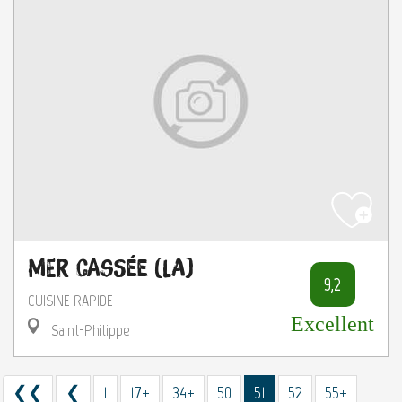
Mer Cassée (La)
9,2
CUISINE RAPIDE
Excellent
Saint-Philippe
❮❮
❮
1
17+
34+
50
51
52
55+