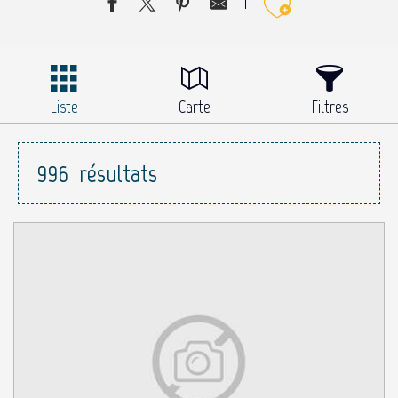
Ajouter 
Liste
Carte
Filtres
996
résultats