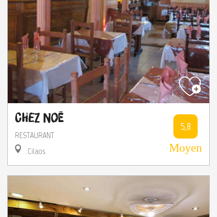
Chez Noë
5,8
RESTAURANT
Moyen
Cilaos