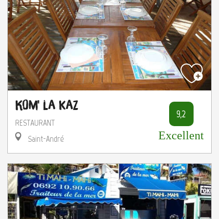
Kom' La Kaz
9,2
RESTAURANT
Excellent
Saint-André