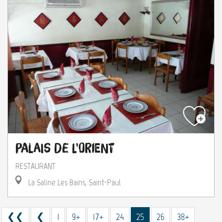
Palais de l'Orient
RESTAURANT
La Saline Les Bains, Saint-Paul
❮❮
❮
1
9+
17+
24
25
26
38+