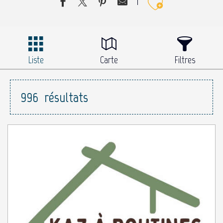
Ajouter 
Liste
Carte
Filtres
996
résultats