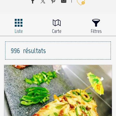
Ajouter 
Liste
Carte
Filtres
996
résultats