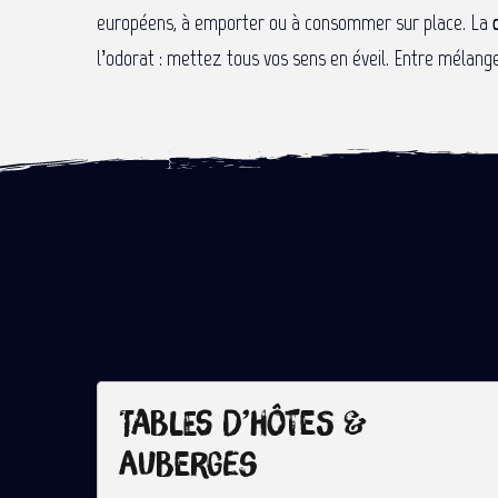
européens, à emporter ou à consommer sur place. La
l’odorat : mettez tous vos sens en éveil. Entre mélang
Tables d’hôtes &
auberges