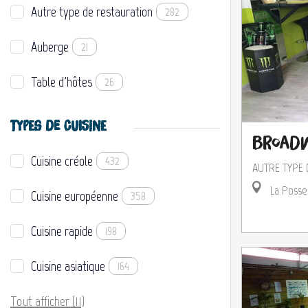
Autre type de restauration
282
Auberge
21
Table d'hôtes
26
TYPES DE CUISINE
Broad
Cuisine créole
432
AUTRE TYPE 
La Posse
Cuisine européenne
358
Cuisine rapide
198
Cuisine asiatique
164
Tout afficher (11)