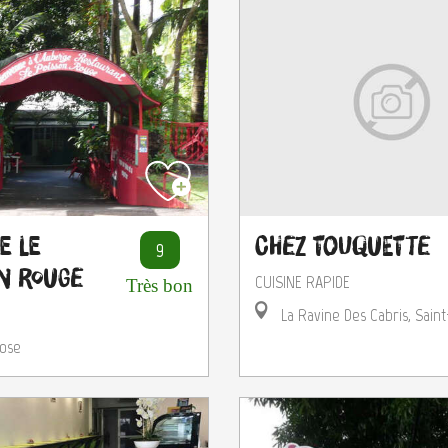
e Le
Chez Touquette
9
n Rouge
CUISINE RAPIDE
Très bon
La Ravine Des Cabris, Saint
ose