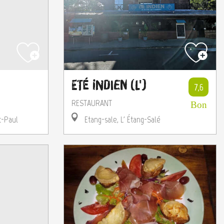
Eté Indien (L')
7,6
RESTAURANT
Bon
t-Paul
Etang-sale, L' Étang-Salé