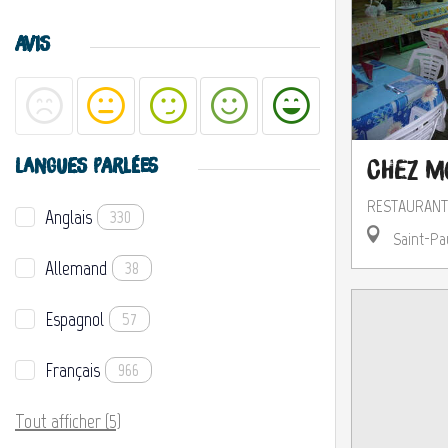
AVIS
LANGUES PARLÉES
Chez 
RESTAURANT
Anglais
330
Saint-Pa
Allemand
38
Espagnol
57
Français
966
Tout afficher (5)