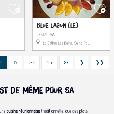
Blue Lagon (Le)
RESTAURANT
La Saline Les Bains, Saint-Paul
14
15
23+
46+
83
❯
❯❯
n est de même pour sa
 une
cuisine réunionnaise
traditionnelle, que des plats