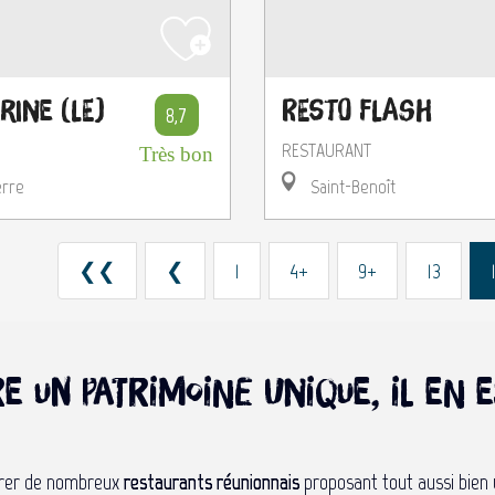
rine (Le)
Resto Flash
8,7
RESTAURANT
Très bon
erre
Saint-Benoît
❮❮
❮
1
4+
9+
13
ffre un patrimoine unique, il e
lorer de nombreux
restaurants réunionnais
proposant tout aussi bien