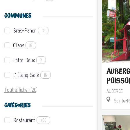
COMMUNES
Bras-Panon
12
Cilaos
16
Entre-Deux
7
Auberg
L' Étang-Salé
16
Poisso
Tout afficher (20)
AUBERGE
Sainte-R
CATÉGORIES
Restaurant
700