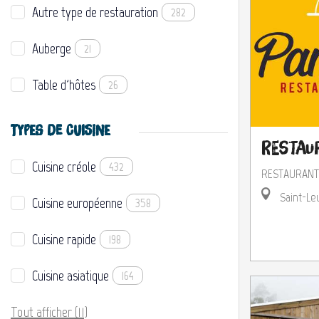
Autre type de restauration
282
Auberge
21
Table d'hôtes
26
TYPES DE CUISINE
Restau
Cuisine créole
432
RESTAURANT
Saint-Le
Cuisine européenne
358
Cuisine rapide
198
Cuisine asiatique
164
Tout afficher (11)