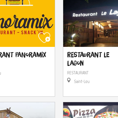
rant Panoramix
Restaurant le
Lagon
RESTAURANT
u
Saint-Leu