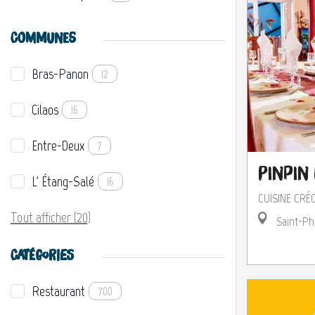
COMMUNES
Bras-Panon
12
Cilaos
16
Entre-Deux
7
Pinpin
L' Étang-Salé
16
CUISINE CRÉ
Tout afficher (20)
Saint-Ph
CATÉGORIES
Restaurant
700