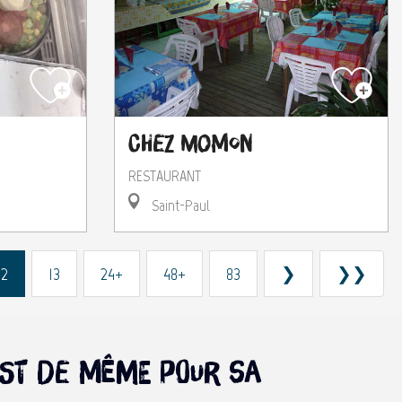
Chez Momon
RESTAURANT
Saint-Paul
12
13
24+
48+
83
❯
❯❯
n est de même pour sa