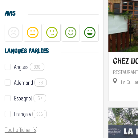
AVIS
LANGUES PARLÉES
Chez D
Anglais
330
RESTAURANT
Allemand
Le Guilla
38
Espagnol
57
Français
966
Tout afficher (5)