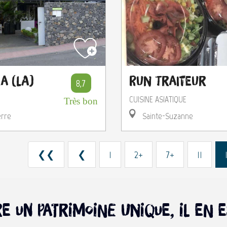
a (La)
Run Traiteur
8,7
CUISINE ASIATIQUE
Très bon
erre
Sainte-Suzanne
❮❮
❮
1
2+
7+
11
ffre un patrimoine unique, il e