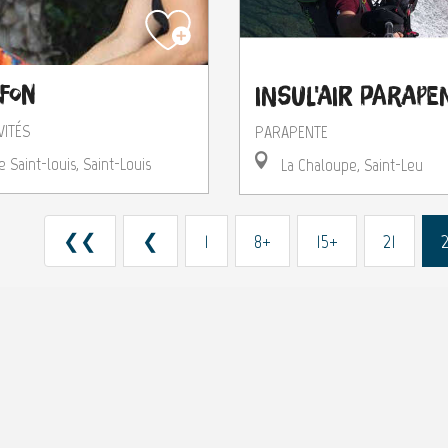
afon
Insul'Air Parape
VITÉS
PARAPENTE
e Saint-louis, Saint-Louis
La Chaloupe, Saint-Leu
❮❮
❮
1
8+
15+
21