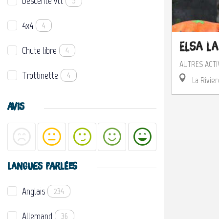
Descente vtt
5
4x4
4
Elsa L
Chute libre
4
AUTRES ACTI
Trottinette
4
La Rivier
AVIS
LANGUES PARLÉES
Anglais
234
Allemand
36