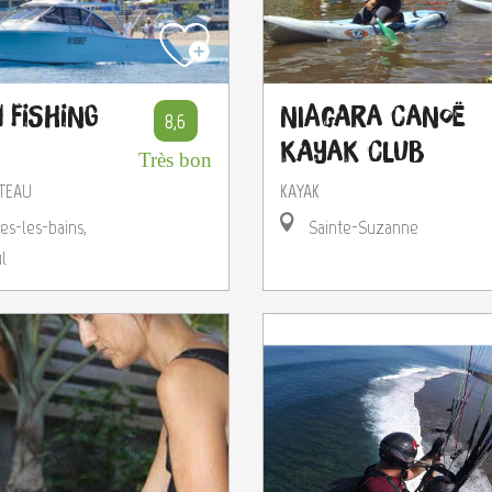
 Fishing
Niagara Canoë
8,6
kayak Club
Très bon
TEAU
KAYAK
les-les-bains,
Sainte-Suzanne
l