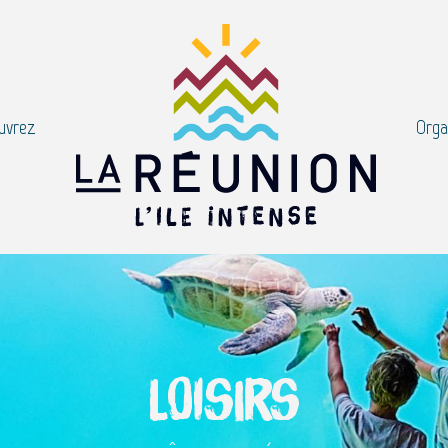
uvrez
Orga
Loisirs