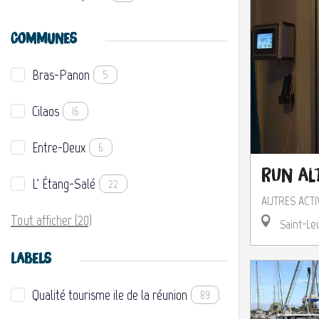
COMMUNES
Bras-Panon
5
Cilaos
16
Entre-Deux
6
Run Al
L' Étang-Salé
22
AUTRES ACTI
Tout afficher (20)
Saint-Le
LABELS
Qualité tourisme ile de la réunion
89