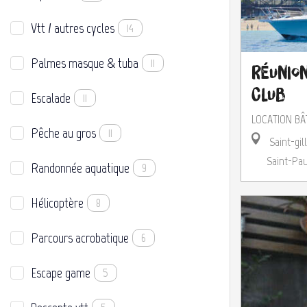
Vtt / autres cycles
14
Palmes masque & tuba
11
Réunion
Club
Escalade
11
LOCATION BÂ
Pêche au gros
11
Saint-gil
Saint-Pau
Randonnée aquatique
9
Hélicoptère
8
Parcours acrobatique
6
Escape game
5