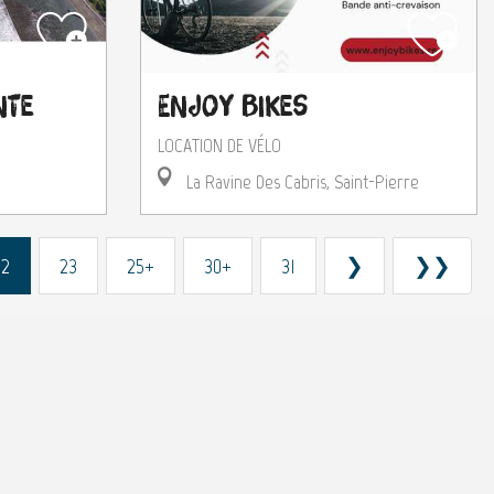
nte
Enjoy Bikes
LOCATION DE VÉLO
La Ravine Des Cabris, Saint-Pierre
22
23
25+
30+
31
❯
❯❯