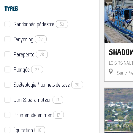
TYPES
Randonnée pédestre
52
Canyoning
32
Shadow
Parapente
28
LOISIRS NAU
Plongée
27
Saint-Pi
Spéléologie / tunnels de lave
20
Ulm & paramoteur
17
Promenade en mer
17
Équitation
16