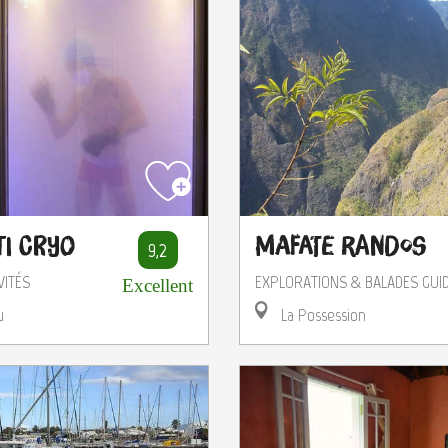
ti Cryo
Mafate Randos
9,2
VITÉS
EXPLORATIONS & BALADES GUI
Excellent
u
La Possession