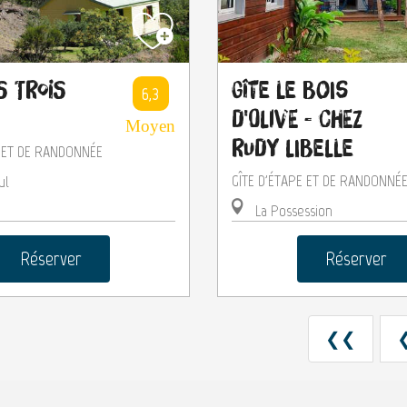
s Trois
Gîte le Bois
6,3
d'Olive - Chez
Moyen
Rudy Libelle
E ET DE RANDONNÉE
GÎTE D'ÉTAPE ET DE RANDONNÉ
ul
La Possession
Réserver
Réserver
❮❮