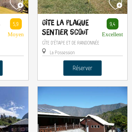
e
Gîte La Plaque
5,9
9,4
Sentier Scout
Moyen
Excellent
E
GÎTE D'ÉTAPE ET DE RANDONNÉE
La Possession
Réserver