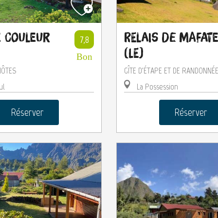
e Couleur
Relais de Mafat
7,8
(Le)
Bon
HÔTES
GÎTE D'ÉTAPE ET DE RANDONNÉ
ul
La Possession
Réserver
Réserver