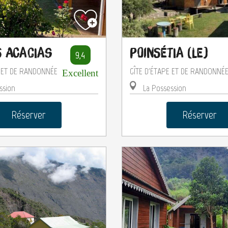
s Acacias
Poinsétia (Le)
9,4
E ET DE RANDONNÉE
GÎTE D'ÉTAPE ET DE RANDONNÉ
Excellent
ssion
La Possession
Réserver
Réserver