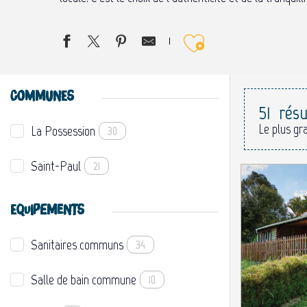
Ajouter au
COMMUNES
51
résu
Le plus gr
La Possession
30
Saint-Paul
21
EQUIPEMENTS
Sanitaires communs
34
Salle de bain commune
10