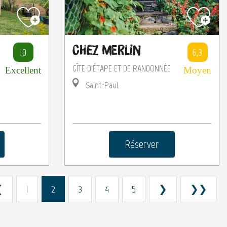
Chez Merlin
10
6,3
GÎTE D'ÉTAPE ET DE RANDONNÉE
Excellent
Moyen
Saint-Paul
E
Réserver
❮
1
2
3
4
5
❯
❯❯