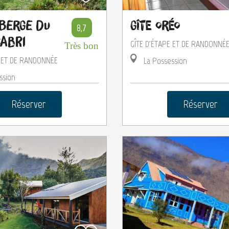
uberge du
Gîte Oréo
8,7
Cabri
GÎTE D'ÉTAPE ET DE RANDONNÉ
Très bon
E ET DE RANDONNÉE
La Possession
ssion
Réserver
Réserver