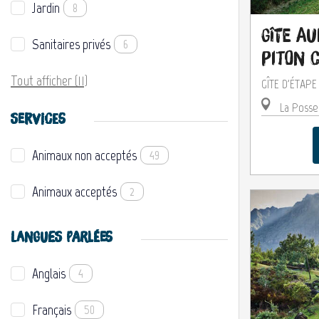
Jardin
8
Gîte A
Sanitaires privés
6
Piton 
Tout afficher (11)
GÎTE D'ÉTAP
La Posse
SERVICES
Animaux non acceptés
49
Animaux acceptés
2
LANGUES PARLÉES
Anglais
4
Français
50