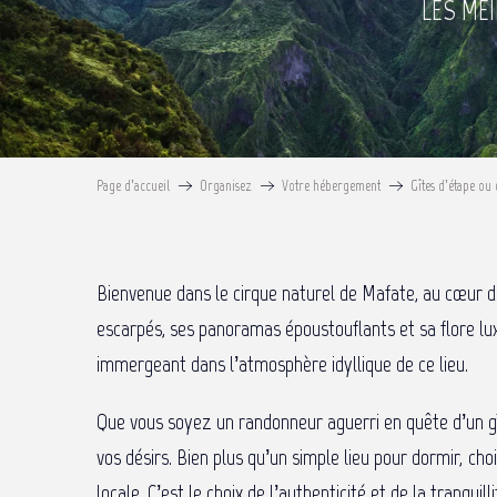
LES ME
Page d’accueil
Organisez
Votre hébergement
Gîtes d’étape ou
Bienvenue dans le cirque naturel de Mafate, au cœur de
escarpés, ses panoramas époustouflants et sa flore lu
immergeant dans l’atmosphère idyllique de ce lieu.
Que vous soyez un randonneur aguerri en quête d’un gî
vos désirs. Bien plus qu’un simple lieu pour dormir, ch
locale. C’est le choix de l’authenticité et de la tranquilli