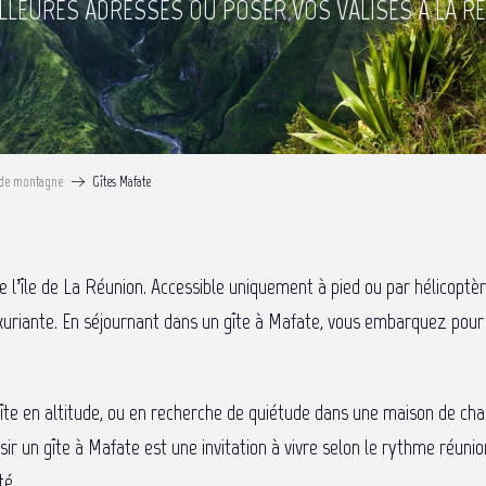
ILLEURES ADRESSES OÙ POSER VOS VALISES À LA RÉ
 de montagne
Gîtes Mafate
 l’île de La Réunion. Accessible uniquement à pied ou par hélicoptè
xuriante. En séjournant dans un gîte à Mafate, vous embarquez pour
te en altitude, ou en recherche de quiétude dans une maison de cha
oisir un gîte à Mafate est une invitation à vivre selon le rythme réu
té.